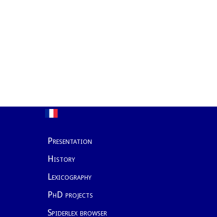
Skip
to
content
Presentation
History
Lexicography
PhD projects
Spiderlex browser